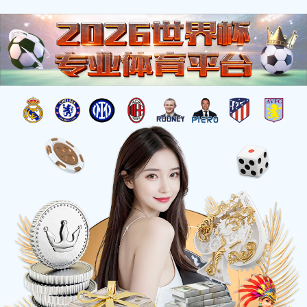
注册入口
华体会体育
APP与网页版入口
｜畅享全球体育赛事与数据服
务
欢迎访问
华体会体育
，提供全面覆盖足球、篮
球、电竞等项目的赛事资讯与数据内容， 支持
APP下载
与
网页使用
，每日同步更新千场比
赛，聚焦热门体育内容， 助您轻松获取赛事动
态，掌握比赛节奏。