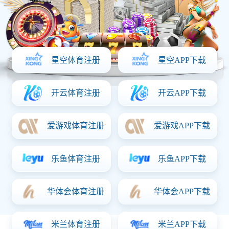
手机App
网页版
关于华体会体育
华体会体育是一家融合科技创新与全球视野的体育赛事服务
平台，致力于为用户提供高效、可信赖的互动观赛体验。 从
数据同步到高清直播、从终端兼容到多语言支持，我们不断
突破技术边界，构建智能化、低延迟、高稳定的服务体系。
每一次点击，都体现我们对用户体验的专注与专业。