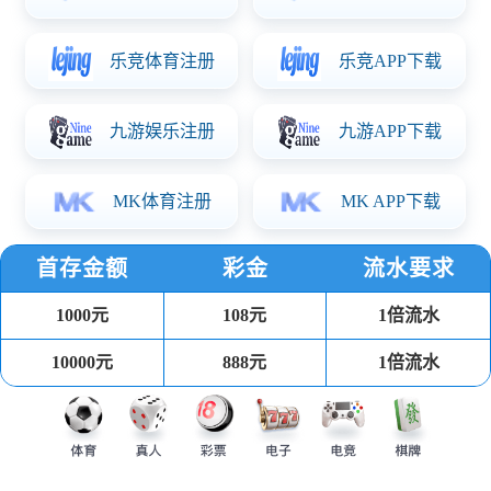
回放、数据分析、比分预测等功能，同时支持
APP与网页双端操作，带来更快更稳的观赛体
验。
03. 国际拓展
目前华体会体育已在东南亚、欧美等区域建立
本地化团队，推动技术与服务全球落地，打造
具有国际竞争力的赛事平台品牌。
荣耀时刻展示