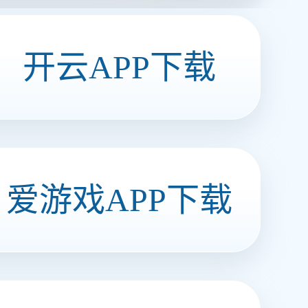
精选
深圳新鹏城两连败后火线换帅，救火教练竟是
退役三年的李铁？
2026-07-25
19 次阅读
精选