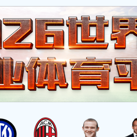
App下载
公司介绍
体育快讯
精选
阿尔卡拉斯美网热身赛一发进球率仅52%，教
练团队紧急叫停训练暴露发球动作重构危机
2026-08-01
10 次阅读