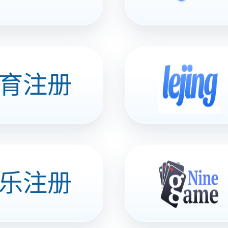
姆巴佩续约谈判陷僵局，皇马7000万欧元报价
遭巴黎单方面拒接
2026-07-23
20 次阅读
精选
青岛海牛外援康瓜合同含解约条款，若被激活
恐打乱球队夏窗引援计划？
2026-07-22
21 次阅读