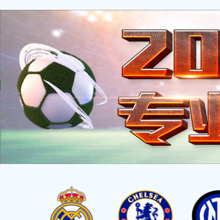
首页
体育焦点
精选
武汉三镇马尔康头球成功率中超第一，但运动
战进球仅3个被讽战术单一
2026-08-01
9 次阅读