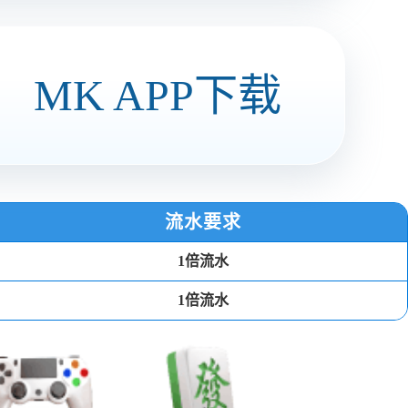
精选
高芙辛辛那提站签表下半区强敌环伺，卫冕冠
军能否守住积分优势？
2026-07-20
24 次阅读
精选