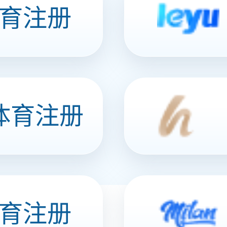
育爱好者设计的智能应用，集赛事追踪、数据支持与隐私防护于
送
播