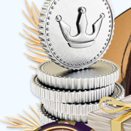
2025 年
v6.3.0 · 2025年10月
推出多端数据同步，浏览记录与个性设置跨设
智能推荐系统优化，结合华体会体育平台用户
新增教学专栏，视频+图文讲解提升新用户上
小屏设备适配更新，界面展示更清晰。
v6.2.0 · 2025年8月
新增实时关注榜单，便于掌握高热度赛事。
用户成长系统上线，等级机制展示更直观。
夜间模式优化，适配华体会体育用户常用系统
筛选条件优化，支持联赛快速定位。
v6.1.3 · 2025年6月
更新赛事推送机制，数据加载更快。