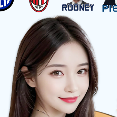
畅所欲言，与全球球迷一起交流观点、参与讨
论。
版本更新记录 · 按时间分组查看
每次更新内容一目了然，华体会体育不断打磨细节，提升体验。