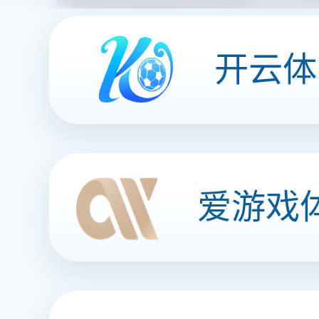
数据安全 全方位防护
在华体会体育平台，数据防护不仅是底层机制，
们从用户访问到操作全流程建立安全通道，有效
多重加密策略，防止数据泄露
AI 风控引擎，监测账户异常行为
华体会体育支持跨设备安全同步，增强访问防