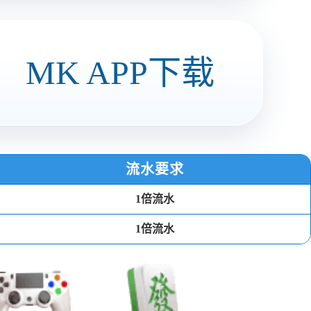
行业推荐品牌
华体会体育 曾被多家行业媒体列入年度推荐名单。
推荐平台
星空app官方在线入口
星空体育下载
博业体育下载
U体育下载
多宝官方下载
星空网站网页版页面入口