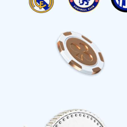
极速比分
支持华体会体育全类别体育项目，赛事动态快
速同步。