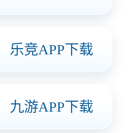
与用户信任。