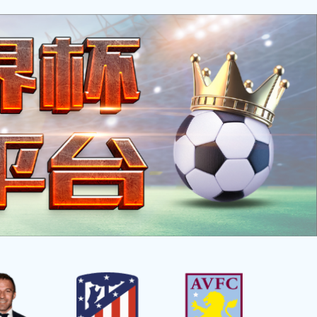
注册入口
体验
功能