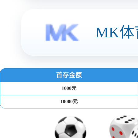
绝杀补篮票价暴涨4000美元，看在钱面子上
在纽约麦迪逊广场花园的聚光灯下，一场普通的常规赛因
2026-06-12
华体会体育
华体会体育-华体会体育·(中国)官方网
站 ✅eson推荐🌈「2026好运滚滚」
s
🔰全新官网正式上线🔰 成立于2016
年6月，注册资金9500万，是一家生