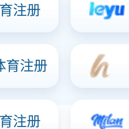
浙江队近5轮仅1胜，乔迪
手拧拉得分率已飙...
中超联赛战罢十余轮，浙江队近
2026-07-24