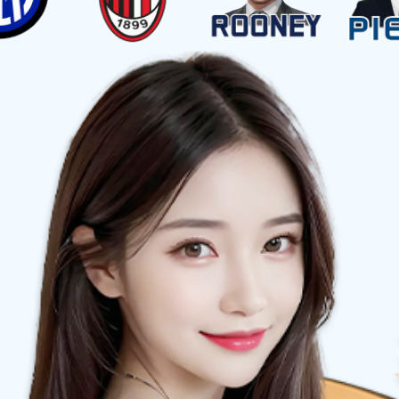
禁赛一场 损失近40万美元
阳队当家球星凯文·杜兰特因在上一场对阵雄鹿的比赛中，对裁判判