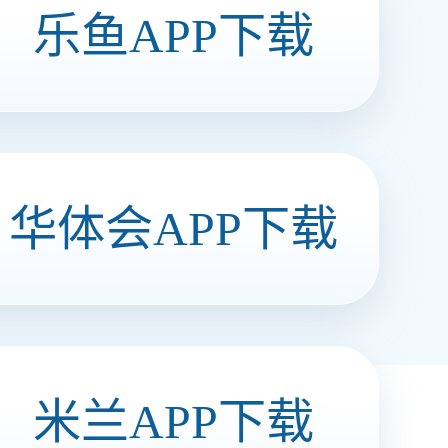
帅位岌岌可危？
期陷入了一个令人揪心的低谷。在过去...