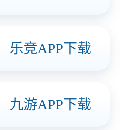
禁赛一场 损
宣布，太阳队当家球星凯文·杜兰特因在上一...