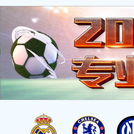
华体会体育
A
欢迎访问
华体会体育
，提供全面覆盖
新千场比赛