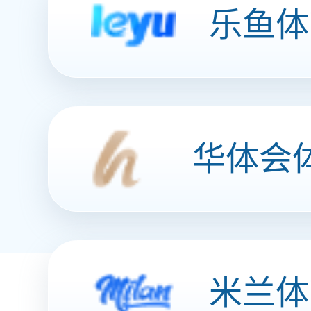
延伸阅读
王楚钦反手拧拉得分率提升至67%，他能否
近期，国际乒坛的目光聚焦在一项数据上：王楚钦的反
2026-07-27