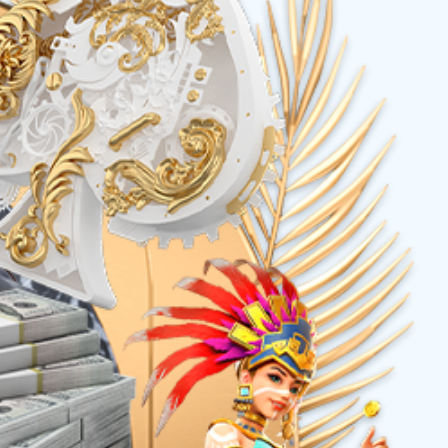
的薪水。这一事件迅速在联盟内外引发热