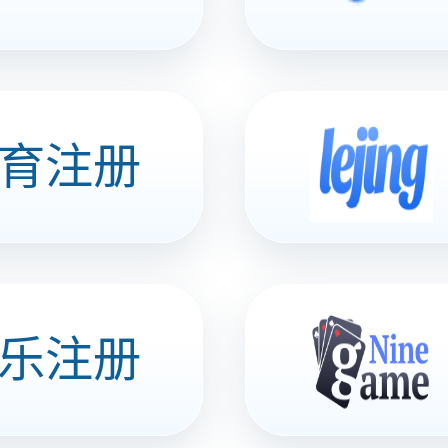
杜兰特对判罚竖中指遭联盟
新一轮洗牌。在...
北京时间3月15日，NBA官方
2026-06-09