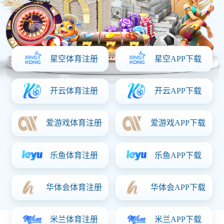
手机App
网页版
郑思维_黄雅琼2-0完胜渡边勇
大_东野有纱 夺得印尼公开赛
混双冠军
2026-06-05 19:41
77 次阅读
首页
/
体育快讯