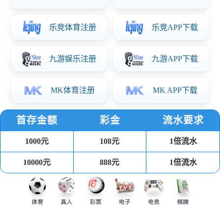
在印尼羽毛球公开赛混双决赛的焦点战中，中国组合
郑思维/黄雅琼以2-0的比分直落两局，完胜日本强档
渡边勇大/东野有纱，成功捧起冠军奖杯。这场胜利不
仅巩固了“雅思组合”在混双领域的顶尖地位，也向世
界展示了中国羽毛球的深厚底蕴。